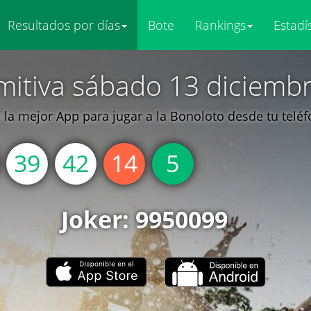
Resultados por días
Bote
Rankings
Estadí
mitiva sábado 13 diciemb
la mejor App para jugar a la Bonoloto desde tu telé
39
42
14
5
Joker: 9950099