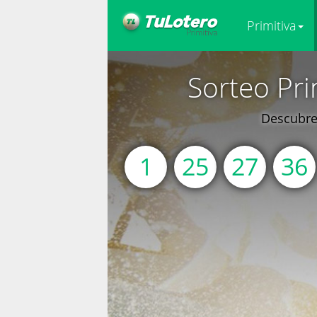
Primitiva
Sorteo Pri
Descubre 
1
25
27
36