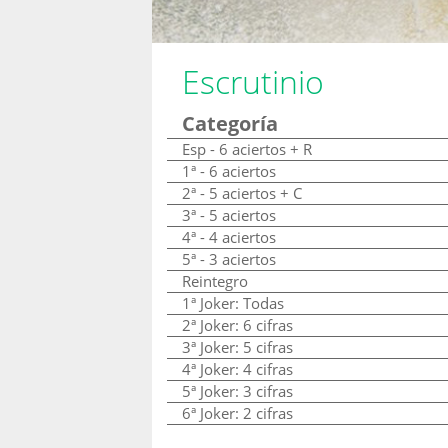
Escrutinio
Categoría
Esp - 6 aciertos + R
1ª - 6 aciertos
2ª - 5 aciertos + C
3ª - 5 aciertos
4ª - 4 aciertos
5ª - 3 aciertos
Reintegro
1ª Joker: Todas
2ª Joker: 6 cifras
3ª Joker: 5 cifras
4ª Joker: 4 cifras
5ª Joker: 3 cifras
6ª Joker: 2 cifras