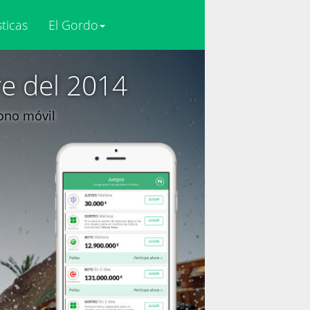
sticas
El Gordo
re del 2014
fono móvil