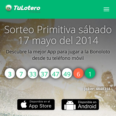
Toggle
naviga
Sorteo Primitiva sábado
17 mayo del 2014
Descubre la mejor App para jugar a la Bonoloto
desde tu teléfono móvil
3
7
33
37
47
49
6
1
Joker: 4848318