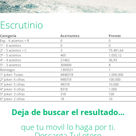
Escrutinio
Categoría
Acertantes
Premio
Esp - 6 aciertos + R
0
0
1ª - 6 aciertos
0
0
2ª - 5 aciertos + C
3
75.481,64
3ª - 5 aciertos
465
1.055,12
4ª - 4 aciertos
21462
36,93
5ª - 3 aciertos
309409
8
Reintegro
1393531
1
1ª Joker: Todas
4848318
1.000.000
2ª Joker: 6 cifras
848318
100.000
3ª Joker: 5 cifras
48318
10.000
4ª Joker: 4 cifras
8318
1.000
5ª Joker: 3 cifras
318
100
6ª Joker: 2 cifras
18
10
Deja de buscar el resultado...
que tu movil lo haga por ti.
Descarga TuLotero