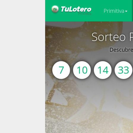
Primitiva
Sorteo 
Descubre 
7
10
14
33