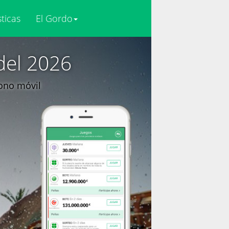
sticas
El Gordo
del 2026
fono móvil