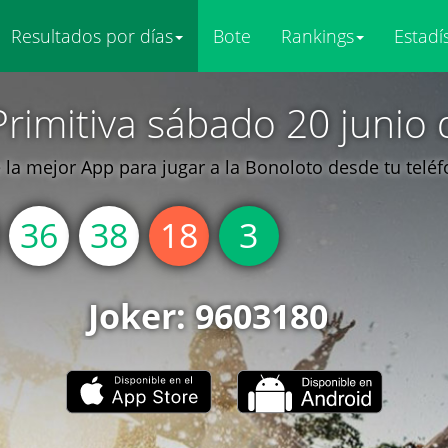
Resultados por días
Bote
Rankings
Estadí
Primitiva sábado 20 junio 
la mejor App para jugar a la Bonoloto desde tu telé
36
38
18
3
Joker: 9603180