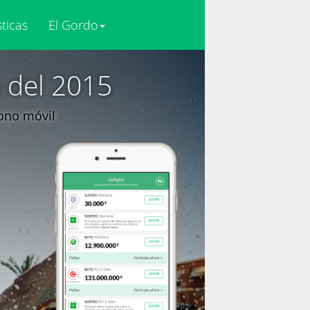
sticas
El Gordo
o del 2015
fono móvil