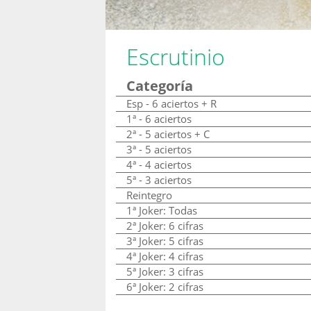
Escrutinio
Categoría
Esp - 6 aciertos + R
1ª - 6 aciertos
2ª - 5 aciertos + C
3ª - 5 aciertos
4ª - 4 aciertos
5ª - 3 aciertos
Reintegro
1ª Joker: Todas
2ª Joker: 6 cifras
3ª Joker: 5 cifras
4ª Joker: 4 cifras
5ª Joker: 3 cifras
6ª Joker: 2 cifras