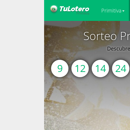
Primitiva
Sorteo Pr
Descubre 
9
12
14
24