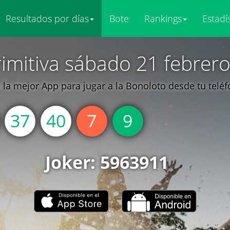
Resultados por días
Bote
Rankings
Estadí
imitiva sábado 21 febrer
la mejor App para jugar a la Bonoloto desde tu telé
37
40
7
9
Joker: 5963911