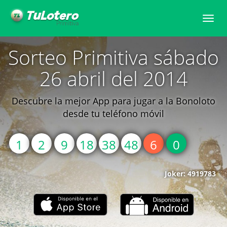
Toggle
naviga
Sorteo Primitiva sábado
26 abril del 2014
Descubre la mejor App para jugar a la Bonoloto
desde tu teléfono móvil
1
2
9
18
38
48
6
0
Joker: 4919783