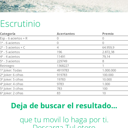
Escrutinio
Categoría
Acertantes
Premio
Esp - 6 aciertos + R
0
0
1ª - 6 aciertos
0
0
2ª - 5 aciertos + C
4
64.959,9
3ª - 5 aciertos
196
2.872,38
4ª - 4 aciertos
11491
79,14
5ª - 3 aciertos
229749
8
Reintegro
1368227
1
1ª Joker: Todas
4919783
1.000.000
2ª Joker: 6 cifras
919783
100.000
3ª Joker: 5 cifras
19783
10.000
4ª Joker: 4 cifras
9783
1.000
5ª Joker: 3 cifras
783
100
6ª Joker: 2 cifras
83
10
Deja de buscar el resultado...
que tu movil lo haga por ti.
Descarga TuLotero