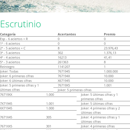
Escrutinio
Categoría
Acertantes
Premio
Esp - 6 aciertos + R
0
0
1ª - 6 aciertos
0
0
2ª - 5 aciertos + C
8
23.976,43
3ª - 5 aciertos
302
1.376,13
4ª - 4 aciertos
16213
41,41
5ª - 3 aciertos
261363
8
Reintegro
1141207
1
Joker: Todas
7671945
1.000.000
Joker: 6 primeras cifras
767194X
10.000
Joker: 6 últimas cifras
X671945
10.000
Joker: 5 primeras cifras y 1
76719X5
1.001
últimas cifras
Joker: 5 primeras cifras
76719XX
1.000
Joker: 5 últimas cifras y 1
primeras cifras
7X71945
1.001
Joker: 5 últimas cifras
XX71945
1.000
Joker: 4 primeras cifras y 2
últimas cifras
7671X45
305
Joker: 4 primeras cifras y 1
últimas cifras
7671XX5
301
Joker: 4 primeras cifras