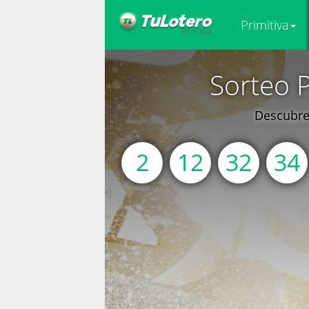
Primitiva
Sorteo 
Descubre 
2
12
32
34