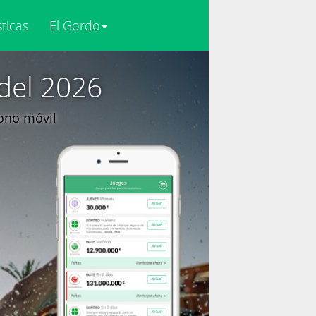
sticas
El Gordo
del 2026
fono móvil