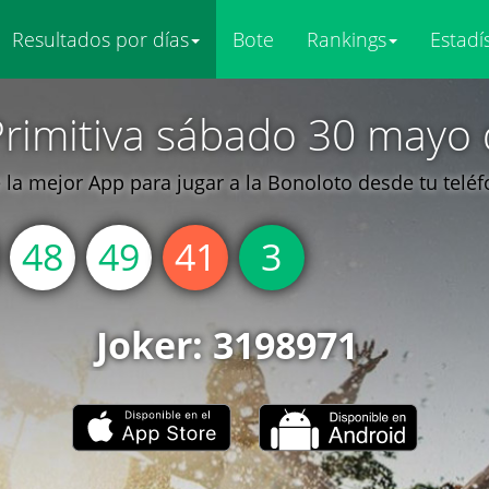
Resultados por días
Bote
Rankings
Estadí
Primitiva sábado 30 mayo 
la mejor App para jugar a la Bonoloto desde tu telé
48
49
41
3
Joker: 3198971