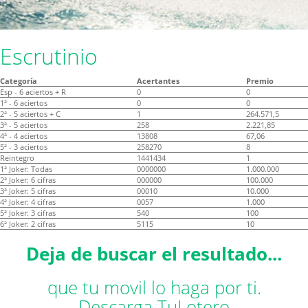
Escrutinio
Categoría
Acertantes
Premio
Esp - 6 aciertos + R
0
0
1ª - 6 aciertos
0
0
2ª - 5 aciertos + C
1
264.571,5
3ª - 5 aciertos
258
2.221,85
4ª - 4 aciertos
13808
67,06
5ª - 3 aciertos
258270
8
Reintegro
1441434
1
1ª Joker: Todas
0000000
1.000.000
2ª Joker: 6 cifras
000000
100.000
3ª Joker: 5 cifras
00010
10.000
4ª Joker: 4 cifras
0057
1.000
5ª Joker: 3 cifras
540
100
6ª Joker: 2 cifras
5115
10
Deja de buscar el resultado...
que tu movil lo haga por ti.
Descarga TuLotero