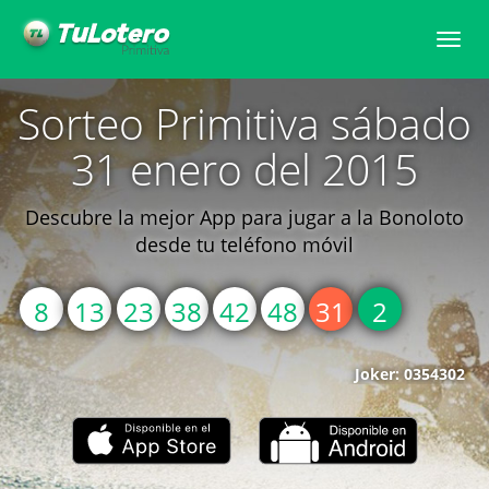
Toggle
naviga
Sorteo Primitiva sábado
31 enero del 2015
Descubre la mejor App para jugar a la Bonoloto
desde tu teléfono móvil
8
13
23
38
42
48
31
2
Joker: 0354302