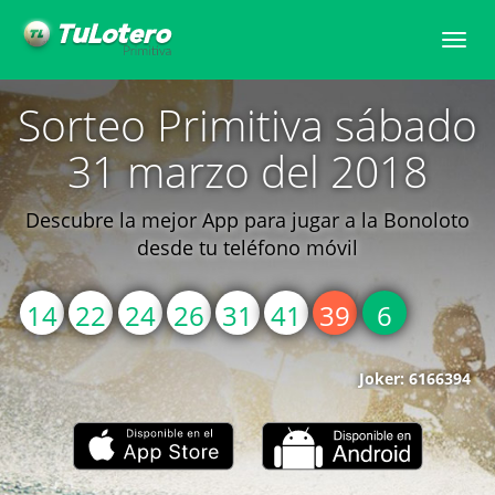
Toggle
naviga
Sorteo Primitiva sábado
31 marzo del 2018
Descubre la mejor App para jugar a la Bonoloto
desde tu teléfono móvil
14
22
24
26
31
41
39
6
Joker: 6166394