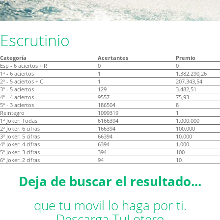
Escrutinio
Categoría
Acertantes
Premio
Esp - 6 aciertos + R
0
0
1ª - 6 aciertos
1
1.382.290,26
2ª - 5 aciertos + C
1
207.343,54
3ª - 5 aciertos
129
3.482,51
4ª - 4 aciertos
9557
75,93
5ª - 3 aciertos
186504
8
Reintegro
1099319
1
1ª Joker: Todas
6166394
1.000.000
2ª Joker: 6 cifras
166394
100.000
3ª Joker: 5 cifras
66394
10.000
4ª Joker: 4 cifras
6394
1.000
5ª Joker: 3 cifras
394
100
6ª Joker: 2 cifras
94
10
Deja de buscar el resultado...
que tu movil lo haga por ti.
Descarga TuLotero