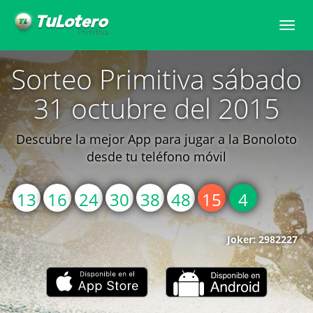
Toggle
naviga
Sorteo Primitiva sábado
31 octubre del 2015
Descubre la mejor App para jugar a la Bonoloto
desde tu teléfono móvil
13
16
24
30
38
48
15
4
Joker: 2982227