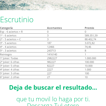
Escrutinio
Categoría
Acertantes
Premio
Esp - 6 aciertos + R
0
0
1ª - 6 aciertos
3
589.351,59
2ª - 5 aciertos + C
3
88.402,74
3ª - 5 aciertos
187
3.072,82
4ª - 4 aciertos
12466
74,46
5ª - 3 aciertos
243713
8
Reintegro
1416140
1
1ª Joker: Todas
2982227
1.000.000
2ª Joker: 6 cifras
982227
100.000
3ª Joker: 5 cifras
82227
10.000
4ª Joker: 4 cifras
2227
1.000
5ª Joker: 3 cifras
227
100
6ª Joker: 2 cifras
27
10
Deja de buscar el resultado...
que tu movil lo haga por ti.
Descarga TuLotero